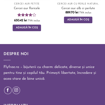
CERCEI AUR FETIȚE
CERCEI AUR CU PERLE NATURALE
Cercei aur floricele
Cercei aur alb si perlute
889.70
lei
TVA inclus
ADAUGĂ ÎN COȘ
Evaluat
630.42
lei
TVA inclus
la
4.00
din 5
ADAUGĂ ÎN COȘ
DESPRE NOI
Flyfree.ro – bijuterii cu charm: delicate, diverse și unice
pentru tine și copilul tău. Primești libertate, încredere și
acea stare de bine unică.