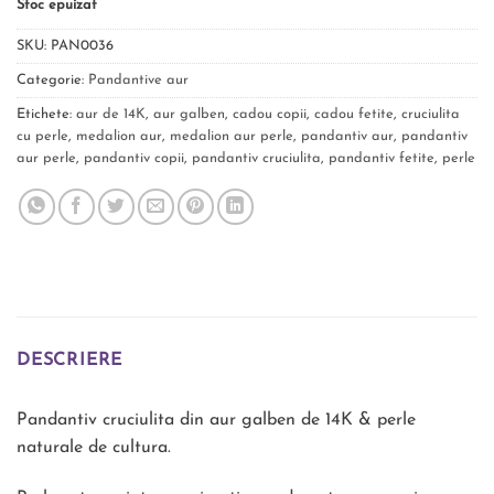
Stoc epuizat
SKU:
PAN0036
Categorie:
Pandantive aur
Etichete:
aur de 14K
,
aur galben
,
cadou copii
,
cadou fetite
,
cruciulita
cu perle
,
medalion aur
,
medalion aur perle
,
pandantiv aur
,
pandantiv
aur perle
,
pandantiv copii
,
pandantiv cruciulita
,
pandantiv fetite
,
perle
DESCRIERE
Pandantiv cruciulita din aur galben de 14K & perle
naturale de cultura.