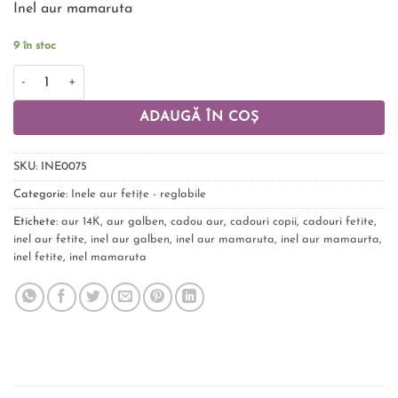
Inel aur mamaruta
unei
singure
evaluări
9 în stoc
ADAUGĂ ÎN COȘ
SKU:
INE0075
Categorie:
Inele aur fetițe - reglabile
Etichete:
aur 14K
,
aur galben
,
cadou aur
,
cadouri copii
,
cadouri fetite
,
inel aur fetite
,
inel aur galben
,
inel aur mamaruta
,
inel aur mamaurta
,
inel fetite
,
inel mamaruta