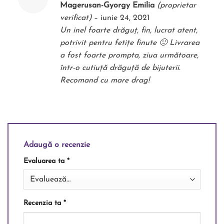
Evaluat la
Magerusan-Gyorgy Emilia
(proprietar
5
din 5
verificat)
–
iunie 24, 2021
Un inel foarte drăguț, fin, lucrat atent,
potrivit pentru fetițe finute 🙂 Livrarea
a fost foarte prompta, ziua următoare,
într-o cutiuță drăguță de bijuterii.
Recomand cu mare drag!
Adaugă o recenzie
Evaluarea ta
*
Recenzia ta
*