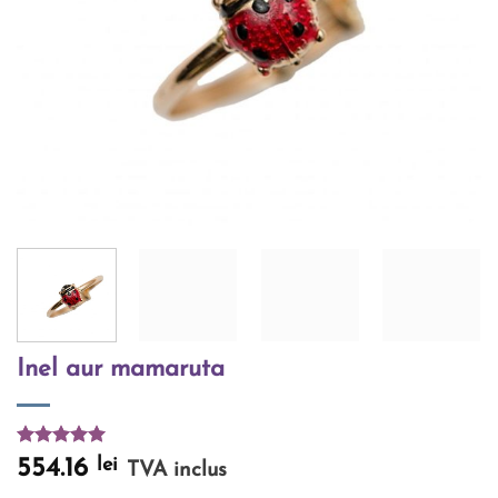
Inel aur mamaruta
Evaluat la
lei
554.16
TVA inclus
5.00
din 5
pe baza