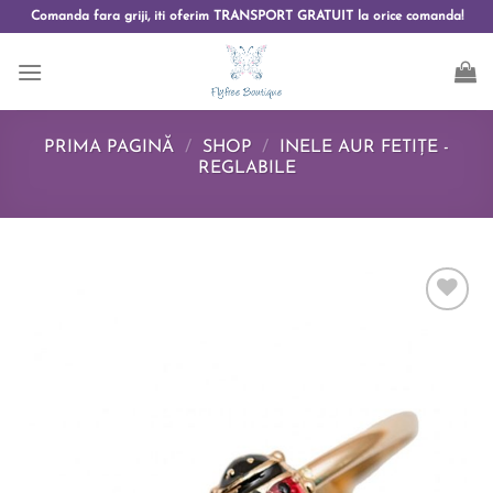
Comanda fara griji, iti oferim TRANSPORT GRATUIT la orice comanda!
PRIMA PAGINĂ
/
SHOP
/
INELE AUR FETIȚE -
REGLABILE
Add to
wishlist