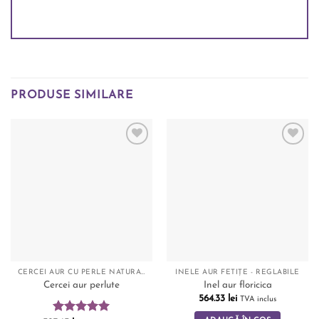
PRODUSE SIMILARE
Add to
Add to
wishlist
wishlist
CERCEI AUR CU PERLE NATURALE
INELE AUR FETIȚE - REGLABILE
Cercei aur perlute
Inel aur floricica
564.33
lei
TVA inclus