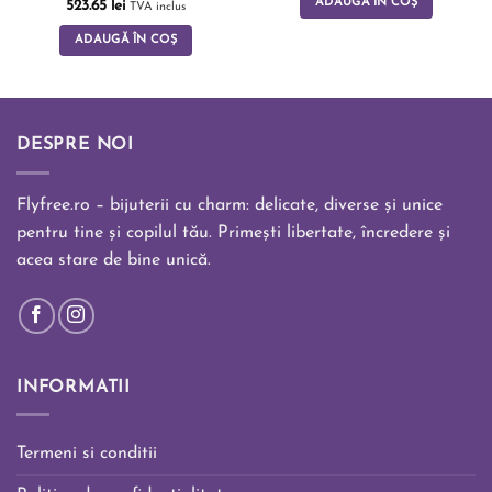
ADAUGĂ ÎN COȘ
Evaluat la
523.65
lei
TVA inclus
5.00
din 5
ADAUGĂ ÎN COȘ
DESPRE NOI
Flyfree.ro – bijuterii cu charm: delicate, diverse și unice
pentru tine și copilul tău. Primești libertate, încredere și
acea stare de bine unică.
INFORMATII
Termeni si conditii