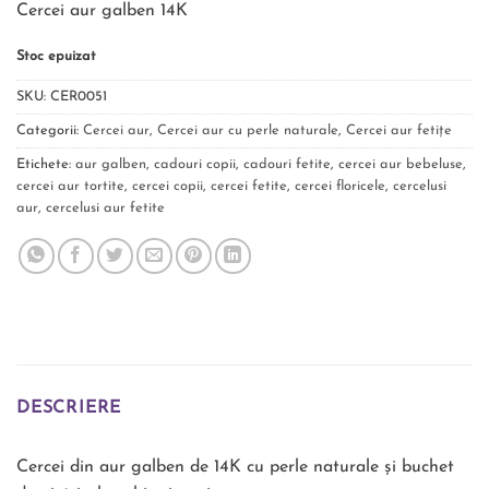
Cercei aur galben 14K
evaluări
de la
clienți
Stoc epuizat
SKU:
CER0051
Categorii:
Cercei aur
,
Cercei aur cu perle naturale
,
Cercei aur fetițe
Etichete:
aur galben
,
cadouri copii
,
cadouri fetite
,
cercei aur bebeluse
,
cercei aur tortite
,
cercei copii
,
cercei fetite
,
cercei floricele
,
cercelusi
aur
,
cercelusi aur fetite
DESCRIERE
Cercei din aur galben de 14K cu perle naturale și buchet