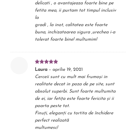
delicati , o avantajeaza foarte bine pe
fetita mea, ii purtam tot timpul inclusiv
la
gradi , la inot, calitatea este foarte
buna, inchizatoarea sigura ,urechea i-a
tolerat foarte bine! multumim!
Evaluat la
Laura
–
aprilie 19, 2021
5
din 5
Cerceii sunt cu mult mai frumoși in
realitate decat in poza de pe site, sunt
absolut superbi. Sunt foarte multumita
de ei, iar fetița este foarte fericita și ii
poarta peste tot.
Finuți, eleganți cu tortita de închidere
perfect realizată
multumesc!