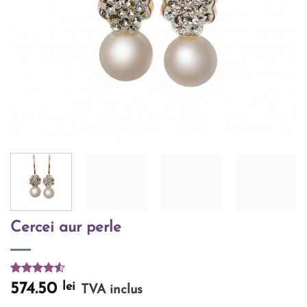
Cercei aur perle
Evaluat la
2
lei
574.50
TVA inclus
4.50
din 5
pe baza a