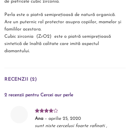
de pietricele cubic zirconia.
Perla este o piatră semiprețioasă de natură organică.
Are un puternic rol protector asupra copiilor, mamelor și
famililor acestora.
Cubic zirconia (ZrO2) este o piatră semiprețioasă
sintetică de înaltă calitate care imită aspectul
diamantului.
RECENZII (2)
2 recenzii pentru
Cercei aur perle
Evaluat
Ana
–
aprilie 25, 2020
la
4
din
sunt niste cercelusi foarte rafinati ,
5