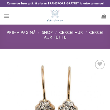
Comanda fara griji, iti oferim TRANSPORT GRATUIT la orice comanda!
PRIMA PAGINĂ
/
SHOP
/
CERCEI AUR
/
CERCEI
AUR FETIȚE
Add to
wishlist