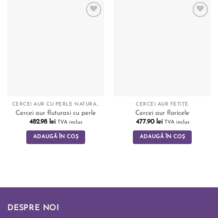
Add to
Add to
wishlist
wishlist
CERCEI AUR CU PERLE NATURALE
CERCEI AUR FETIȚE
Cercei aur fluturasi cu perle
Cercei aur floricele
482.98
lei
477.90
lei
TVA inclus
TVA inclus
ADAUGĂ ÎN COȘ
ADAUGĂ ÎN COȘ
DESPRE NOI