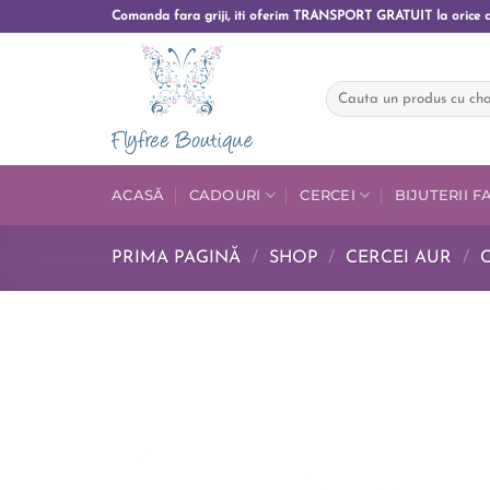
Comanda fara griji, iti oferim TRANSPORT GRATUIT la orice 
ACASĂ
CADOURI
CERCEI
BIJUTERII 
PRIMA PAGINĂ
/
SHOP
/
CERCEI AUR
/
C