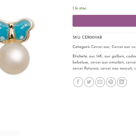
1 în stoc
SKU:
CER0011AB
Categorii:
Cercei aur
,
Cercei aur cu
Etichete:
aur 14K
,
aur galben
,
cadou
bebeluse
,
cercei aur emailati
,
cercei
cercei fluturasi
,
cercei nou nascuti
,
c