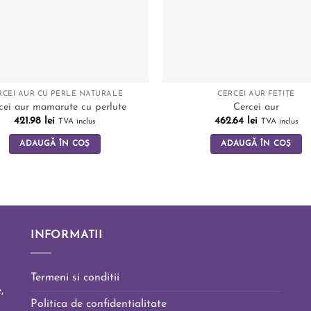
RCEI AUR CU PERLE NATURALE
CERCEI AUR FETIȚE
cei aur mamarute cu perlute
Cercei aur
421.98
lei
462.64
lei
TVA inclus
TVA inclus
ADAUGĂ ÎN COȘ
ADAUGĂ ÎN COȘ
INFORMATII
Termeni si conditii
,
Politica de confidentialitate