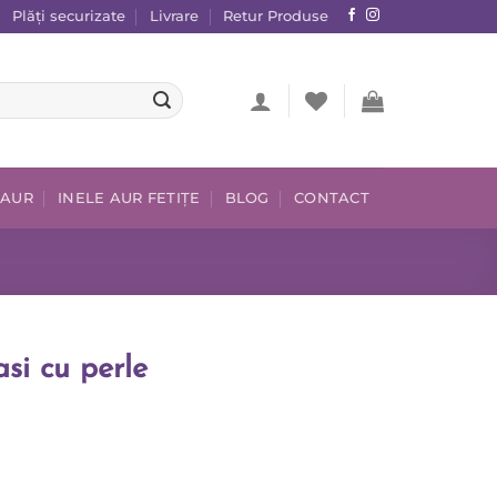
Plăți securizate
Livrare
Retur Produse
 AUR
INELE AUR FETIȚE
BLOG
CONTACT
asi cu perle