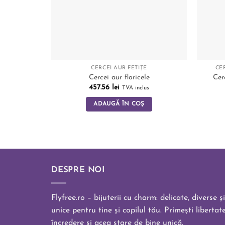
CERCEI AUR FETIȚE
CE
Cercei aur floricele
Cer
457.56
lei
TVA inclus
ADAUGĂ ÎN COȘ
DESPRE NOI
Flyfree.ro – bijuterii cu charm: delicate, diverse și
unice pentru tine și copilul tău. Primești libertate
încredere și acea stare de bine unică.