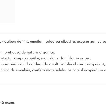
aur galben de 14K, emailati, culoarea albastra, accesorizati cu p
semipretioasa de natura organica.
rotector asupra copiilor, mamelor si famililor acestora.
norganica solida si dura de smalt translucid sau transparent, c
ehnica de emailare, confera materialului pe care il acopera un 
ână acum.