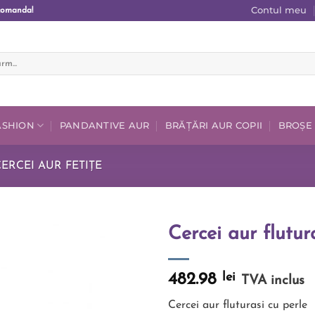
Contul meu
comanda!
FASHION
PANDANTIVE AUR
BRĂȚĂRI AUR COPII
BROȘE
ERCEI AUR FETIȚE
Cercei aur flutur
Add to
wishlist
lei
482.98
TVA inclus
Cercei aur fluturasi cu perle