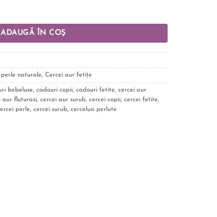
ADAUGĂ ÎN COȘ
 perle naturale
,
Cercei aur fetițe
ri bebeluse
,
cadouri copii
,
cadouri fetite
,
cercei aur
 aur fluturasi
,
cercei aur surub
,
cercei copii
,
cercei fetite
,
ercei perle
,
cercei surub
,
cercelusi perlute