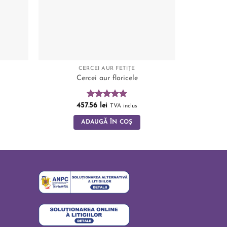
CERCEI AUR FETIȚE
CERCEI
Cercei aur floricele
Cerce
Evaluat la
457.56
lei
TVA inclus
5.00
din 5
ADAUGĂ ÎN COȘ