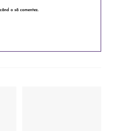
e când o să comentez.
Add to
Add to
wishlist
wishlist