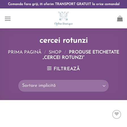
Comanda fara griji, iti oferim TRANSPORT GRATUIT la orice comanda!
cercei rotunzi
PRIMA PAGINĂ
/
SHOP
/
PRODUSE ETICHETATE
„CERCEI ROTUNZI”
FILTREAZĂ
Add to
wishlist