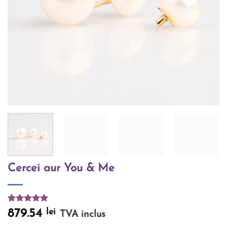
Cercei aur You & Me
Evaluat la
6
lei
879.54
TVA inclus
5.00
din 5
pe baza a