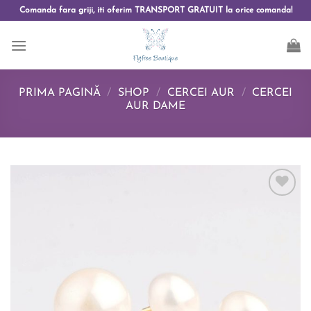
Comanda fara griji, iti oferim TRANSPORT GRATUIT la orice comanda!
PRIMA PAGINĂ
/
SHOP
/
CERCEI AUR
/
CERCEI
AUR DAME
Add to
wishlist