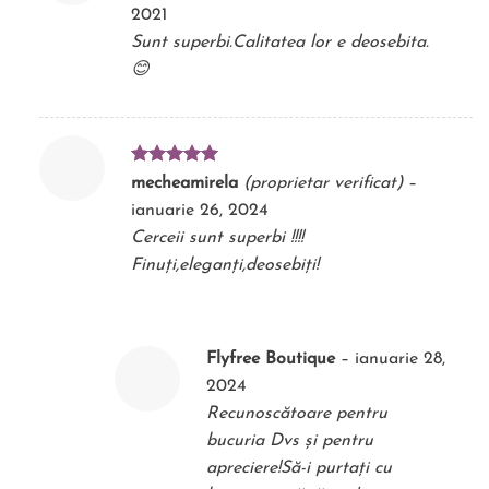
5
din 5
2021
Sunt superbi.Calitatea lor e deosebita.
😊
Evaluat la
mecheamirela
(proprietar verificat)
–
5
din 5
ianuarie 26, 2024
Cerceii sunt superbi !!!!
Finuți,eleganți,deosebiți!
Flyfree Boutique
–
ianuarie 28,
2024
Recunoscătoare pentru
bucuria Dvs și pentru
apreciere!Să-i purtați cu