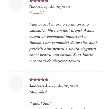
Evaluat la
Diana
–
aprilie 28, 2020
5
din 5
Superbi!
I-am avazut in urma cu un an la o
expozitie . Nu i-am luat atunci. Acum,
avand un eveniment important in
familie, i-am comandat de pe site. Sunt
potriviti atat pentru o tinuta eleganta
cat si pentru una casual. Sunt foarte
incantata de alegerea facuta.
Evaluat la
Andreea A
–
aprilie 28, 2020
5
din 5
Magnifici!
Ii ador! Sunt