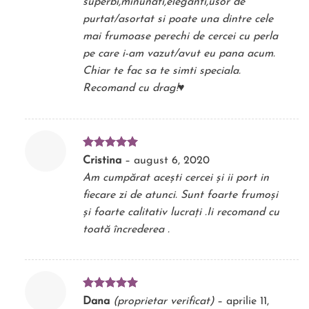
superbi,minunati,eleganti,usor de
purtat/asortat si poate una dintre cele
mai frumoase perechi de cercei cu perla
pe care i-am vazut/avut eu pana acum.
Chiar te fac sa te simti speciala.
Recomand cu drag!♥️
Evaluat la
Cristina
–
august 6, 2020
5
din 5
Am cumpărat acești cercei și ii port in
fiecare zi de atunci. Sunt foarte frumoși
și foarte calitativ lucrați .Ii recomand cu
toată încrederea .
Evaluat la
Dana
(proprietar verificat)
–
aprilie 11,