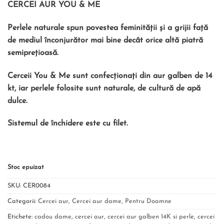
CERCEI AUR YOU & ME
evaluări de
la clienți
Perlele naturale spun povestea feminității și a grijii față
de mediul înconjurător mai bine decât orice altă piatră
semiprețioasă.
Cerceii You & Me sunt confecționați din aur galben de 14
kt, iar perlele folosite sunt naturale, de cultură de apă
dulce.
Sistemul de închidere este cu filet.
Stoc epuizat
SKU:
CER0084
Categorii:
Cercei aur
,
Cercei aur dame
,
Pentru Doamne
Etichete:
cadou dame
,
cercei aur
,
cercei aur galben 14K si perle
,
cercei