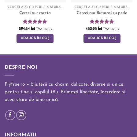
CERCEI AUR CU PERLE NATURALE
CERCEI AUR CU PERLE NATURALE
Cercei aur rozeta
Cercei aur fluturasi cu perle
Evaluat la
Evaluat la
594.84
lei
482.98
lei
TVA inclus
TVA inclus
5.00
din 5
5.00
din 5
ADAUGĂ ÎN COȘ
ADAUGĂ ÎN COȘ
DESPRE NOI
Flyfree.ro – bijuterii cu charm: delicate, diverse și unice
pentru tine și copilul tău. Primești libertate, încredere și
acea stare de bine unică.
INFORMATII