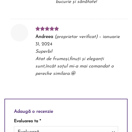
bucurie și sănătate!
Evaluat la
Andreea
(proprietar verificat)
–
ianuarie
5
din 5
31, 2024
Superbi!
Atat de frumoși,finuți și eleganți
sunt,încât soțul mi-a mai comandat o
pereche similara.🤩
Adaugă o recenzie
Evaluarea ta
*