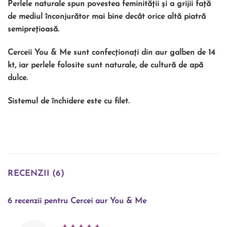
Perlele naturale spun povestea feminității și a grijii față
de mediul înconjurător mai bine decât orice altă piatră
semiprețioasă.
Cerceii You & Me sunt confecționați din aur galben de 14
kt, iar perlele folosite sunt naturale, de cultură de apă
dulce.
Sistemul de închidere este cu filet.
RECENZII (6)
6 recenzii pentru
Cercei aur You & Me