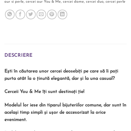
aur si perle
,
cercei aur You & Me
,
cercei dame
,
cercei duo
,
cercei perle
DESCRIERE
Ești în căutarea unor cercei deosebiți pe care să îi poți
purta atât la o ținută elegantă, dar și la una casual?
Cerceii You & Me îți sunt destinați ție!
Modelul lor iese din tiparul bijuteriilor comune, dar sunt în
același timp simpli și ușor de accesorizat la orice
eveniment.