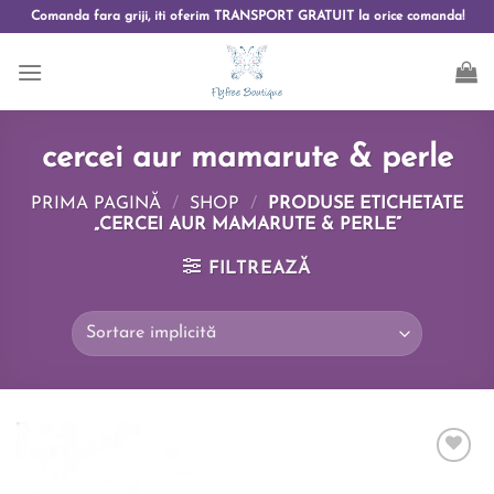
Comanda fara griji, iti oferim TRANSPORT GRATUIT la orice comanda!
cercei aur mamarute & perle
PRIMA PAGINĂ
/
SHOP
/
PRODUSE ETICHETATE
„CERCEI AUR MAMARUTE & PERLE”
FILTREAZĂ
Add to
wishlist