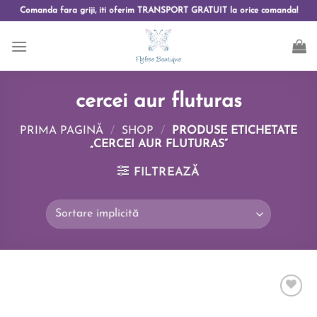
Comanda fara griji, iti oferim TRANSPORT GRATUIT la orice comanda!
cercei aur fluturas
PRIMA PAGINĂ
/
SHOP
/
PRODUSE ETICHETATE
„CERCEI AUR FLUTURAS”
FILTREAZĂ
Add to
wishlist