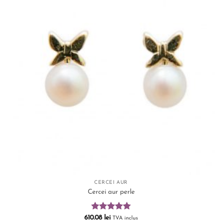
CERCEI AUR
Cercei aur perle
Evaluat la
610.08
lei
TVA inclus