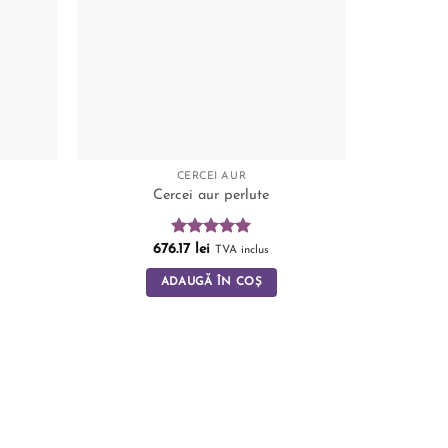
CERCEI AUR
Cercei aur perlute
Evaluat la
676.17
lei
TVA inclus
5.00
din 5
ADAUGĂ ÎN COȘ