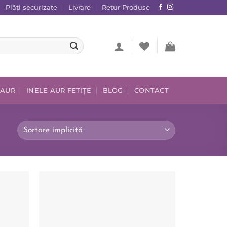
Plăți securizate
Livrare
Retur Produse
 AUR
INELE AUR FETIȚE
BLOG
CONTACT
Add to
Add to
wishlist
wishlist