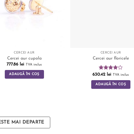
CERCEI AUR
CERCEI AUR
Cercei aur cupola
Cercei aur floricele
777.86
lei
TVA inclus
Evaluat
630.42
lei
ADAUGĂ ÎN COȘ
TVA inclus
la
4.00
din 5
ADAUGĂ ÎN COȘ
ESTE MAI DEPARTE