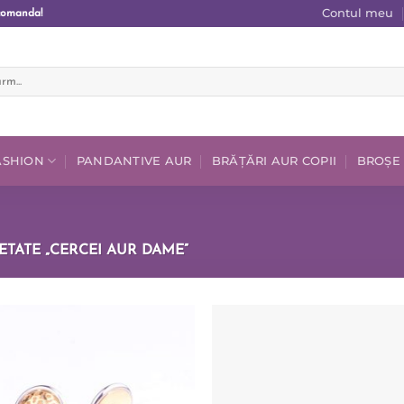
Contul meu
comanda!
FASHION
PANDANTIVE AUR
BRĂȚĂRI AUR COPII
BROȘE
TATE „CERCEI AUR DAME”
Add to
wishlist