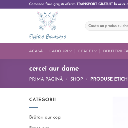
Comanda fara griji, iti oferim TRANSPORT GRATUIT la orice 
ACASĂ
CADOURI
CERCEI
BIJUTERII 
cercei aur dame
PRIMA PAGINĂ
/
SHOP
/
PRODUSE ETICHE
CATEGORII
Brățări aur copii