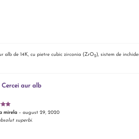
aur alb de 14K, cu pietre cubic zirconia (ZrO
), sistem de inchide
2
u
Cercei aur alb
t la
a mirela
–
august 29, 2020
5
bsolut superbi.