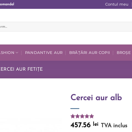
Contul meu
comanda!
FASHION
PANDANTIVE AUR
BRĂȚĂRI AUR COPII
BROȘE
ERCEI AUR FETIȚE
Cercei aur alb
Add to
wishlist
Evaluat la
lei
457.56
TVA inclus
5.00
din 5