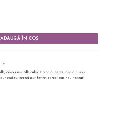
ADAUGĂ ÎN COȘ
ițe
alb
,
cercei aur alb cubic zirconia
,
cercei aur alb nou
 aur cadou
,
cercei aur fetite
,
cercei aur nou nascuti