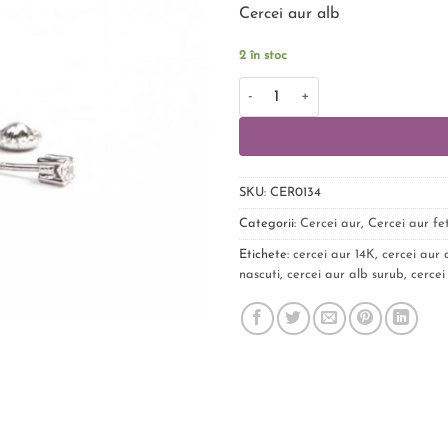
pe baza
Cercei aur alb
unei
singure
evaluări
2 în stoc
SKU:
CER0134
Categorii:
Cercei aur
,
Cercei aur fet
Etichete:
cercei aur 14K
,
cercei aur 
nascuti
,
cercei aur alb surub
,
cercei