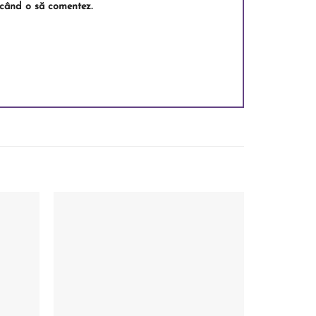
e când o să comentez.
Add to
Add to
wishlist
wishlist