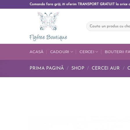
Comanda fara griji, iti oferim TRANSPORT GRATUIT la orice 
ACASĂ
CADOURI
CERCEI
BIJUTERII 
PRIMA PAGINĂ
/
SHOP
/
CERCEI AUR
/
C