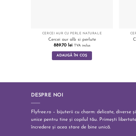
CERCEI AUR CU PERLE NATURALE
CE
Cercei aur alb si perlute
C
889.70
lei
TVA inclus
ADAUGĂ ÎN COȘ
DESPRE NOI
Flyfree.ro – bijuterii cu charm: delicate, diverse și
unice pentru tine și copilul tău. Primești libertate
încredere și acea stare de bine unică.