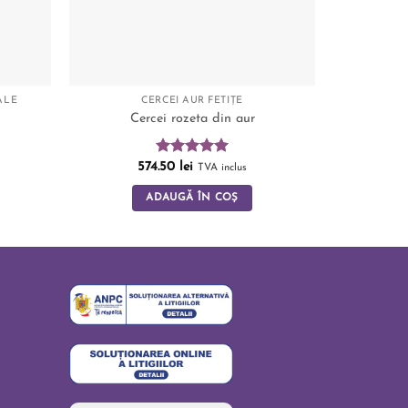
ALE
CERCEI AUR FETIȚE
CERCEI
Cercei rozeta din aur
Cercei 
Evaluat la
574.50
lei
TVA inclus
5.00
din 5
ADAUGĂ ÎN COȘ