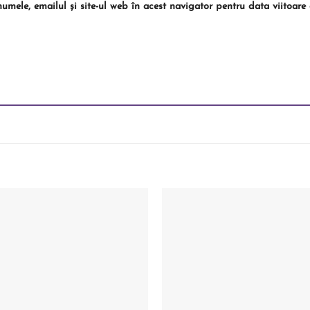
umele, emailul și site-ul web în acest navigator pentru data viitoar
Add to
wishlist