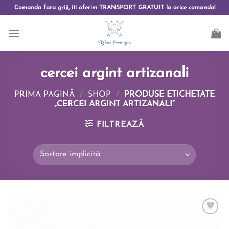
Comanda fara griji, iti oferim TRANSPORT GRATUIT la orice comanda!
cercei argint artizanali
PRIMA PAGINĂ
/
SHOP
/
PRODUSE ETICHETATE
„CERCEI ARGINT ARTIZANALI”
FILTREAZĂ
Add to
wishlist