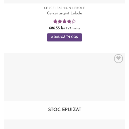
CERCEI FASHION LEBOLE
Cercei argint Lebole
Evaluat
686.35
lei
TVA inclus
la
4.00
din 5
ADAUGĂ ÎN COȘ
Add to
wishlist
STOC EPUIZAT