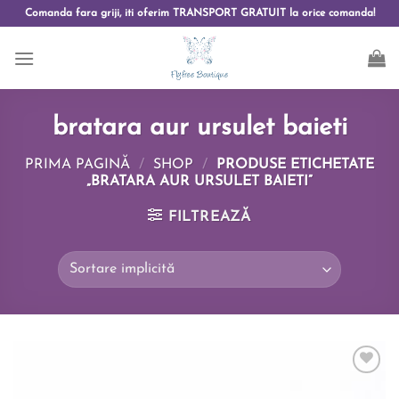
Comanda fara griji, iti oferim TRANSPORT GRATUIT la orice comanda!
bratara aur ursulet baieti
PRIMA PAGINĂ
/
SHOP
/
PRODUSE ETICHETATE
„BRATARA AUR URSULET BAIETI”
FILTREAZĂ
Add to
wishlist